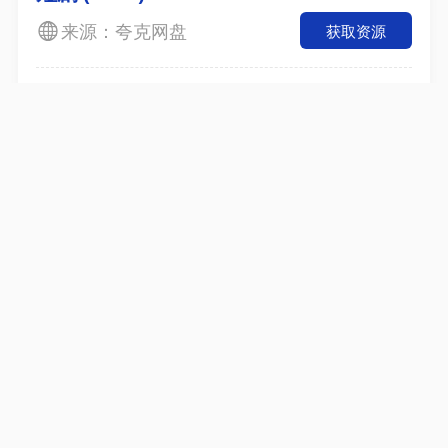
来源：夸克网盘
获取资源
逆转天命：别人修仙打怪我专薅男主机
缘二&逆转天命别人修仙打怪我专薅男主
机缘二（225集）AI短剧 (2026)
获取资源
来源：夸克网盘
2026考研名师资料合集（持续更新）
【申论】2025国省考资料包更新中
2026年公考名师课程
2000-2025年公务员国考《行测》+《申论》真题及
答案解析汇总