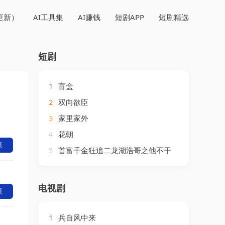
更新）
AI工具集
AI赚钱
短剧APP
短剧精选
短剧
1
盲盒
2
双向欲臣
3
家里家外
4
花朝
源
5
首富千金狂追二龙湖浩哥之他不干
电视剧
源
1
兵自风中来