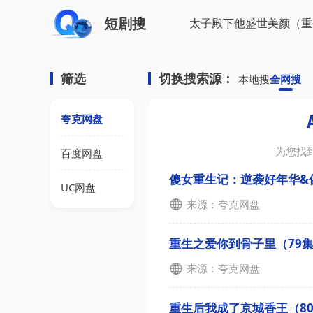
短剧搜
筛选
切换搜索源：
本地搜
全网搜
夸克网盘
为您找
百度网盘
傻女重生记：逆袭好年华&傻女
UC网盘
来源：夸克网盘
重生之爱你到骨子里（79集）
来源：夸克网盘
重生后我成了京城香王（80集）