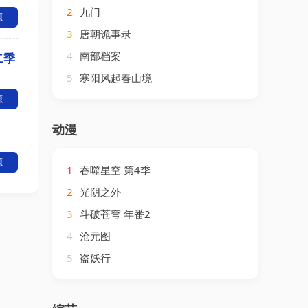
2
九门
源
3
唐朝诡事录
4
南部档案
二季
5
寒阳风起春山境
源
动漫
源
1
吞噬星空 第4季
2
光阴之外
3
斗破苍穹 年番2
4
沧元图
5
盗妖行