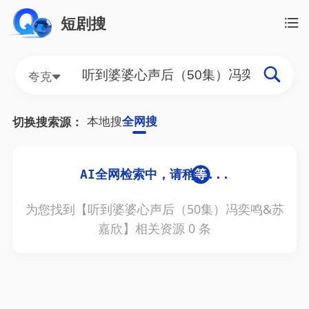
短剧搜
夸克
本地搜
全网搜
切换搜索源：
为您找到【
听到婆婆心声后（50集）冯奕鸣&苏
嘉欣
】相关资源
0
条