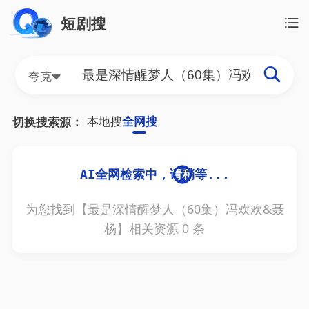
短剧搜
夸克
本地搜
全网搜
切换搜索源：
为您找到【
最是深情醒梦人（60集）冯欢欢&聂
杨
】相关资源
0
条