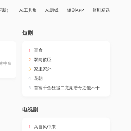
更新）
AI工具集
AI赚钱
短剧APP
短剧精选
短剧
1
盲盒
2
双向欲臣
林中鱼
3
家里家外
4
花朝
5
首富千金狂追二龙湖浩哥之他不干
电视剧
1
兵自风中来