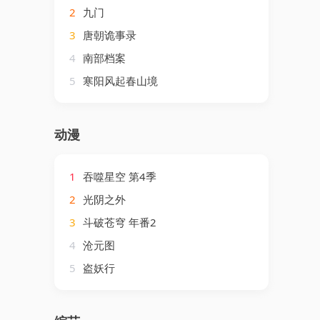
2
九门
3
唐朝诡事录
4
南部档案
5
寒阳风起春山境
动漫
1
吞噬星空 第4季
2
光阴之外
3
斗破苍穹 年番2
4
沧元图
5
盗妖行