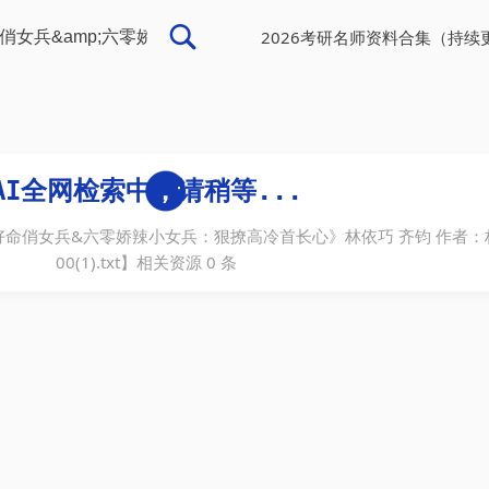
2026考研名师资料合集（持续
命俏女兵&六零娇辣小女兵：狠撩高冷首长心》林依巧 齐钧 作者：
00(1).txt
】相关资源
0
条