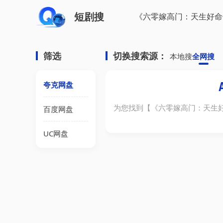
短剧搜
筛选
切换搜索源：
本地搜
全网搜
夸克网盘
为您找到【
《六零嫁高门：天生好
百度网盘
UC网盘