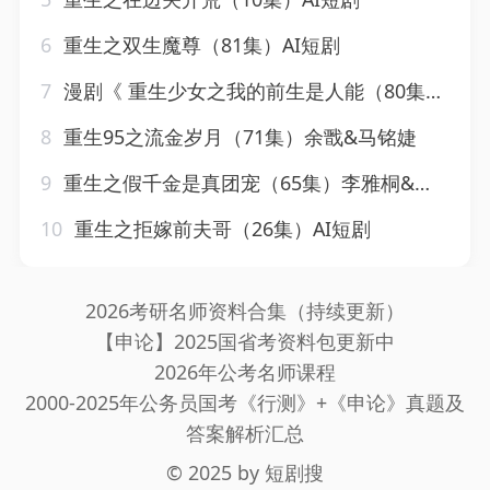
6
重生之双生魔尊（81集）AI短剧
7
漫剧《 重生少女之我的前生是人能（80集）漫剧
8
重生95之流金岁月（71集）余戬&马铭婕
9
重生之假千金是真团宠（65集）李雅桐&申亚伟
10
重生之拒嫁前夫哥（26集）AI短剧
2026考研名师资料合集（持续更新）
【申论】2025国省考资料包更新中
2026年公考名师课程
2000-2025年公务员国考《行测》+《申论》真题及
答案解析汇总
© 2025 by
短剧搜