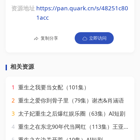
资源地址
https://pan.quark.cn/s/48251c80
1acc
复制分享
立即访问
相关资源
1
重生之我要当女配（101集）
2
重生之爱你到骨子里（79集）谢杰&肖涵语
3
太子妃重生之后爆红娱乐圈（63集）AI短剧
4
重生之在东北90年代当网红（113集）王亚东&苗瀚予
5
重生之在边关开荒（10集）AI短剧