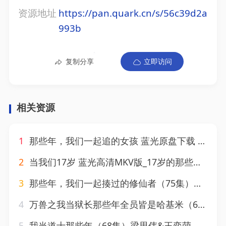
资源地址
https://pan.quark.cn/s/56c39d2a
993b
复制分享
立即访问
相关资源
1
那些年，我们一起追的女孩 蓝光原盘下载 高清MKV版_You Are the Apple of My Eye 2011 那些年，我們一起追的女孩 38.6G
2
当我们17岁 蓝光高清MKV版_17岁的那些年(港) _ Being 17 _ 年方十七(台) 2016 Quand on a 17 ans 7.7G
3
那些年，我们一起揍过的修仙者（75集）马佑薇&郭浩铭
4
万兽之我当狱长那些年全员皆是哈基米（65集）
5
我当道士那些年（68集）梁思伟&王奕萌