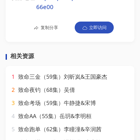
66e00
复制分享
立即访问
相关资源
1
致命三金（59集）刘昕岚&王国豪杰
2
致命夜钓（68集）吴倩
3
致命考场（59集）牛静捷&宋博
4
致命AA（55集）岳玥&李明桓
5
致命跑单（62集）李瞳潼&辛润茜