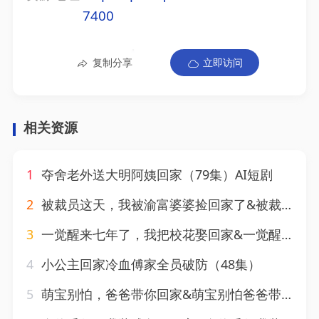
7400
复制分享
立即访问
相关资源
1
夺舍老外送大明阿姨回家（79集）AI短剧
2
被裁员这天，我被渝富婆婆捡回家了&被裁员这天我被渝富婆婆捡回家了（82集）AI短剧
3
一觉醒来七年了，我把校花娶回家&一觉醒来七年了我把校花娶回家（80集）刘瀚阳&乔钰
4
小公主回家冷血傅家全员破防（48集）
5
萌宝别怕，爸爸带你回家&萌宝别怕爸爸带你回家（89集）AI短剧