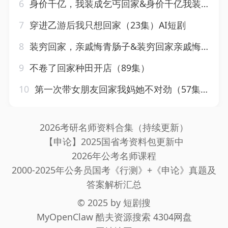
6
身价千亿，我装成乞丐回家&身价千亿我装成乞丐回家（80集）AI短剧
7
穿进乙游后我只想回家（23集）AI短剧
8
装穷回家，亲戚悔青肠子&装穷回家亲戚悔青肠子（81集）AI短剧
9
不卷了回家种田开店（89集）
10
第一次带女朋友回家我妈她不对劲（57集）甘涞&李佳明
2026考研名师资料合集（持续更新）
【申论】2025国省考资料包更新中
2026年公考名师课程
2000-2025年公务员国考《行测》+《申论》真题及
答案解析汇总
© 2025 by
短剧搜
MyOpenClaw
酷夫资源搜索
4304网盘