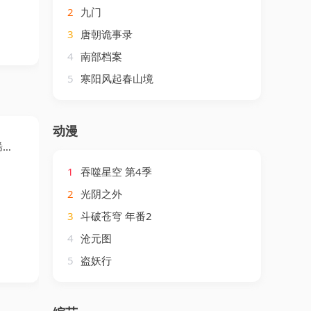
2
九门
3
唐朝诡事录
4
南部档案
5
寒阳风起春山境
动漫
皖
1
吞噬星空 第4季
2
光阴之外
3
斗破苍穹 年番2
4
沧元图
5
盗妖行