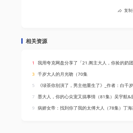
复制
相关资源
1
我用夸克网盘分享了「21.阁主大人，你捡的奶团子是满级锦鲤本鲤&我用夸克网盘分享了「21.阁主大人你捡的奶团子是满级锦鲤本鲤（70集）周晞玥&李政阳&刘苏皖」，点击链接即可保存。打开「夸克APP」，无需下载在线播放视频，畅享原画5倍速，支持电视投屏。&刘苏皖」点击链接即可保存。打开「夸克APP」无需
3
千岁大人的月光吻（70集
5
《绿茶你别演了，男主他重生了》_作者：白千岁.t
7
墨大人，你的心尖宠又搞事情（81集）吴宇航&
9
病娇女帝：找到你了我的太傅大人（78集）丁海霞&