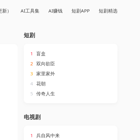
更新）
AI工具集
AI赚钱
短剧APP
短剧精选
短剧
1
盲盒
2
双向欲臣
3
家里家外
4
花朝
5
传奇人生
电视剧
1
兵自风中来