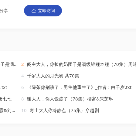
分享
立即访问
下载在线播放视频畅享原画5倍速支持电视投屏。
2
阁主大人，你捡的奶团子是满级锦鲤本鲤（70集）周晞玥&李政阳&刘苏
4
千岁大人的月光吻 共70集
xt
6
《绿茶你别演了，男主他重生了》_作者：白千岁.txt
唐七七
8
谢大人，你人设崩了（78集）柳甯&朱芝琳
刘承林
10
毒士大人你冷静点（75集）穿越剧